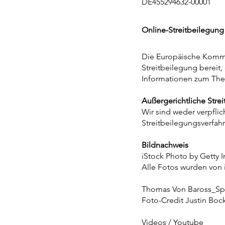
DE455294632-00001
Online-Streitbeilegung
Die Europäische Kommis
Streitbeilegung bereit,
Informationen zum Them
Außergerichtliche Stre
Wir sind weder verpflic
Streitbeilegungsverfah
Bildnachweis
iStock Photo by Getty 
Alle Fotos wurden von 
Thomas
Von Baross_Sp
Foto-Credit Justin Boc
Videos​ /
Youtube