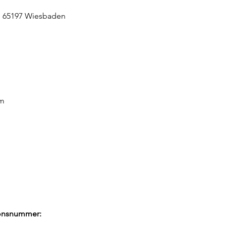
, 65197 Wiesbaden
om
tionsnummer: