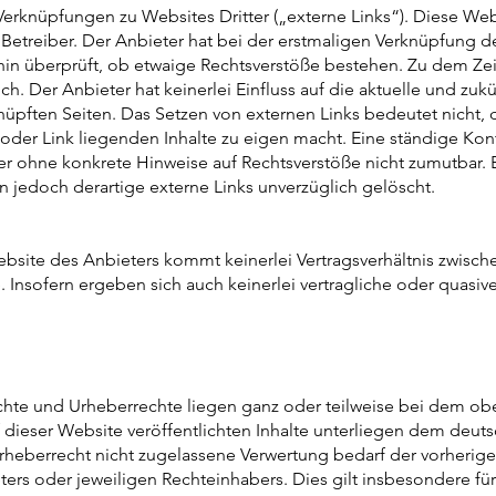
Verknüpfungen zu Websites Dritter („externe Links“). Diese Web
 Betreiber. Der Anbieter hat bei der erstmaligen Verknüpfung de
hin überprüft, ob etwaige Rechtsverstöße bestehen. Zu dem Ze
ich. Der Anbieter hat keinerlei Einfluss auf die aktuelle und zu
knüpften Seiten. Das Setzen von externen Links bedeutet nicht, 
oder Link liegenden Inhalte zu eigen macht. Eine ständige Kont
ter ohne konkrete Hinweise auf Rechtsverstöße nicht zumutbar. 
 jedoch derartige externe Links unverzüglich gelöscht.
bsite des Anbieters kommt keinerlei Vertragsverhältnis zwisc
 Insofern ergeben sich auch keinerlei vertragliche oder quasiv
chte und Urheberrechte liegen ganz oder teilweise bei dem ob
f dieser Website veröffentlichten Inhalte unterliegen dem deut
eberrecht nicht zugelassene Verwertung bedarf der vorherigen
rs oder jeweiligen Rechteinhabers. Dies gilt insbesondere für 