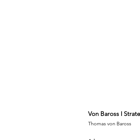
VON BAROSS
Strategy & Transformation
Von Baross I Strat
Thomas von Baross