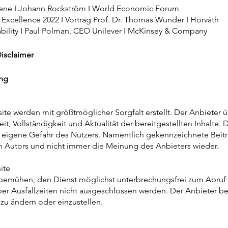
ene I Johann Rockström I World Economic Forum
Excellence 2022 I Vortrag Prof. Dr. Thomas Wunder I Horváth
bility I Paul Polman, CEO Unilever I McKinsey & Company
Disclaimer
ung
site werden mit größtmöglicher Sorgfalt erstellt. Der Anbieter
it, Vollständigkeit und Aktualität der bereitgestellten Inhalte.
f eigene Gefahr des Nutzers. Namentlich gekennzeichnete Beit
 Autors und nicht immer die Meinung des Anbieters wieder.
site
 bemühen, den Dienst möglichst unterbrechungsfrei zum Abruf
ber Ausfallzeiten nicht ausgeschlossen werden. Der Anbieter beh
zu ändern oder einzustellen.