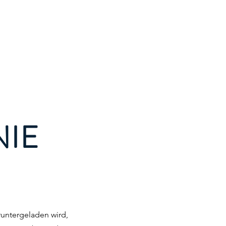
Nachhaltigkeit
KI
Über mich
Kontakt
NIE
runtergeladen wird,