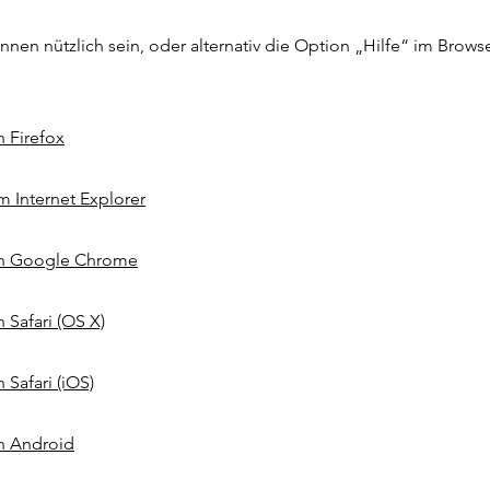
nen nützlich sein, oder alternativ die Option „Hilfe“ im Browse
n Firefox
m Internet Explorer
in Google Chrome
 Safari (OS X)
 Safari (iOS)
in Android