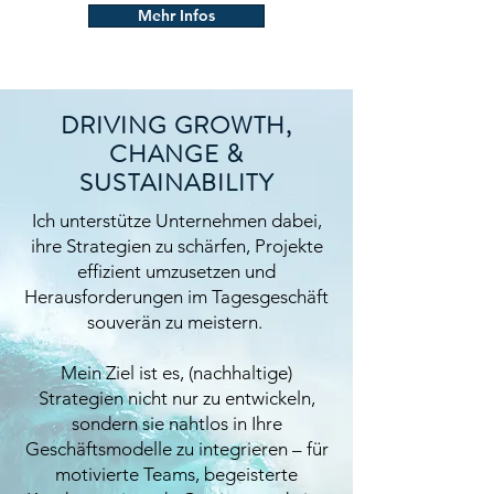
Mehr Infos
DRIVING GROWTH,
CHANGE &
SUSTAINABILITY
Ich unterstütze Unternehmen dabei,
ihre Strategien zu schärfen, Projekte
effizient umzusetzen und
Herausforderungen im Tagesgeschäft
souverän zu meistern.
Mein Ziel ist es, (nachhaltige)
Strategien nicht nur zu entwickeln,
sondern sie nahtlos in Ihre
Geschäftsmodelle zu integrieren – für
motivierte Teams, begeisterte